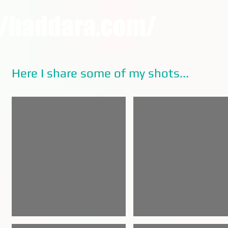
/haddara.com/
Here I share some of my shots...
Marina-Egypt
Playing on a Har